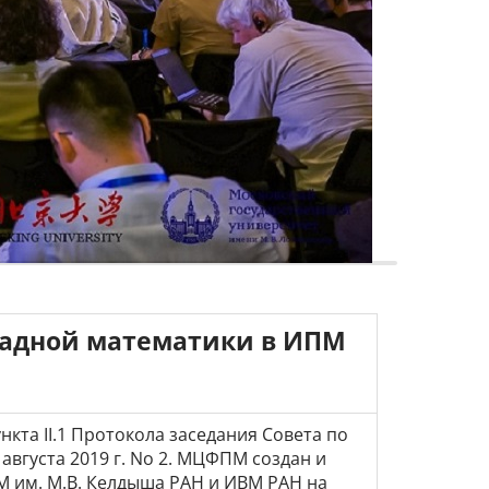
ладной математики в ИПМ
та II.1 Протокола заседания Совета по
августа 2019 г. No 2. МЦФПМ создан и
М им. М.В. Келдыша РАН и ИВМ РАН на