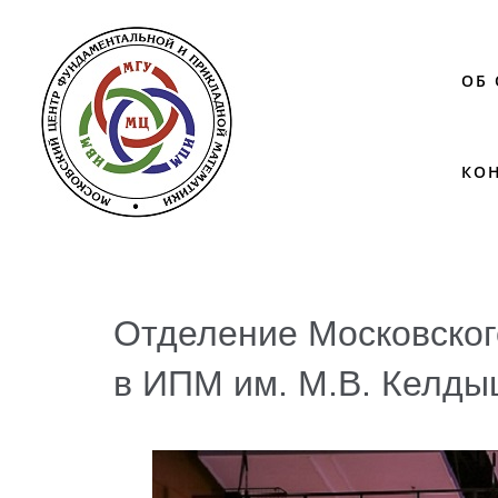
ОБ
КО
Отделение Московског
в ИПМ им. М.В. Келд