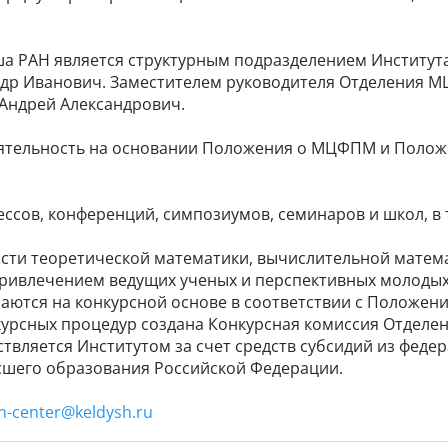
а РАН является структурным подразделением Институ
андр Иванович. Заместителем руководителя Отделения 
в Андрей Александрович.
ятельность на основании Положения о МЦФПМ и Поло
ссов, конференций, симпозиумов, семинаров и школ, в
сти теоретической математики, вычислительной матем
аются на конкурсной основе в соответствии с Положени
твляется Институтом за счет средств субсидий из феде
сшего образования Российской Федерации.
h-center@keldysh.ru