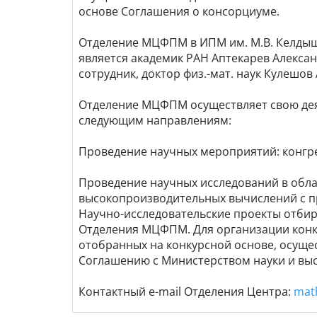
основе Соглашения о консорциуме.
Отделение МЦФПМ в ИПМ им. М.В. Келдыш
является академик РАН Аптекарев Алекс
сотрудник, доктор физ.-мат. наук Кулешо
Отделение МЦФПМ осуществляет свою де
следующим направлениям:
Проведение научных мероприятий: конгре
Проведение научных исследований в обла
Научно-исследовательские проекты отбир
Отделения МЦФПМ. Для организации конкурсных процедур создана Конкурсная комиссия Отделения МЦФПМ. Финансирование проектов,
отобранных на конкурсной основе, осущес
Соглашению с Министерством науки и вы
Контактный e-mail Отделения Центра:
mat