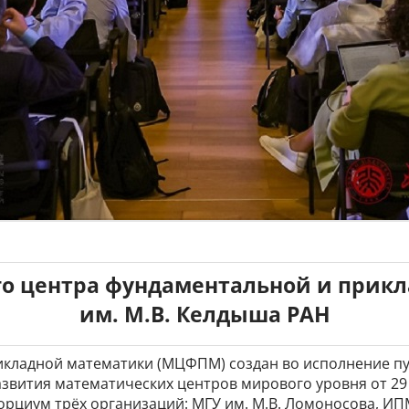
го центра фундаментальной и прик
им. М.В. Келдыша РАН
кладной математики (МЦФПМ) создан во исполнение пунк
звития математических центров мирового уровня от 29 
орциум трёх организаций: МГУ им. М.В. Ломоносова, ИП