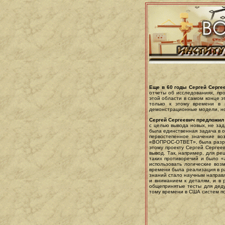
Еще в 60 годы Сергей Серге
отчеты об исследованиях, пр
этой области в самом конце э
только к этому времени в 
демонстрационные модели, н
Сергей Сергеевич предложи
с целью вывода новых, не зад
была единственная задача в о
первостепенное значение во
«ВОПРОС-ОТВЕТ», была разраб
этому проекту Сергей Сергее
вывод. Так, например, для р
таких противоречий и было 
использовать логические во
времени была реализация в р
знаний стало научным направ
и вниманием к деталям, и в 
общепринятые тесты для дед
тому времени в США систем по