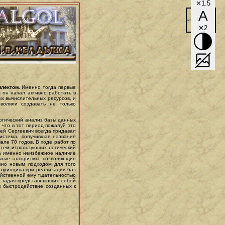
✕1.5
A
✕2
лектом.
Именно тогда первые
 он начал активно работать в
ых вычислительных ресурсов, и
воляли создавать не только
огический анализ базы данных
 что в тот период пожалуй это
гей Сергеевич всегда придавал
истема, получившая название
ле 70 годов. В ходе работ по
стем использующих логический
(а именно неизбежное наличие
ьные алгоритмы, позволяющие
нно новым подходом для того
 принципа при реализации баз
ойственной ему тщательностью
и задач представляющих собой
 быстродействие созданных к