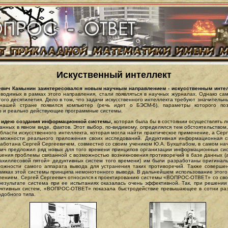
Искуственный интеллект
евич Камынин заинтересовался новым научным направлением - искусственным интел
оводимых в рамках этого направления, стали появляться в научных журналах. Однако сам
того десятилетия. Дело в том, что задачи искусственного интеллекта требуют значительн
нашей стране появился компьютер (речь идет о БЭСМ-6), параметры которого поз
о и реально действующие программные системы.
л идею создания информационной системы,
которая была бы в состоянии осуществлять л
анных в явном виде, фактов. Этот выбор, по-видимому, определялся тем обстоятельством,
бласти искусственного интеллекта, которая могла найти практическое применение, а Сер
зможности реального приложения своих исследований. Дедуктивная информационная с
отана Сергей Сергеевичем, совместно со своим учеником Ю.А. Бухштабом, в самом нача
вич предложил ряд новых для того времени принципов организации информационных си
ешения проблемы связанной с возможностью возникновения противоречий в базе данных 
«ахиллесовой пятой» дедуктивных систем того времени) им были разработаны оригинал
зможности самого аппарата вывода для устранения таких противоречий. Также соверше
амках этой системы принципа немонотонного вывода. В дальнейшем использование этого
лением. Сергей Сергеевич относился к проектированию системы «ВОПРОС-ОТВЕТ» со св
результате система при ее испытаниях оказалась очень эффективной. Так, при решени
уктивных систем, «ВОПРОС-ОТВЕТ» показала быстродействие превышающее в сотни раз
добного типа.