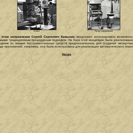
Робот
Пульт управления
 этом направлении Сергей Сергеевич Камынин
предложил интегрировать возможнос
емыми традиционным процедурным подходом. На базе этой концепции была реализован
 одним из первых инструментальных средств предназначенных для создания экспертн
яде приложений, например, она была использована для реализации автоматического план
Назад