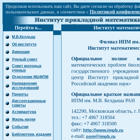
Продолжая использовать наш сайт, Вы даете согласие на обработку фа
Политикой конфиден
пользовательских данных, в соответствии с
Перейти к...
Институт математич
М.В.Келдыш
Филиал ИПМ им
Об институте
Институт математичес
Дирекция
Официальное полное на
Ученый cовет
математических проблем био
Совет молодых
ученых
государственного учреждения
центр Институт прикладно
Отделение МЦФПМ
Российской академии наук»
Направления
исследований
Официальное краткое назван
Проекты
ИПМ им. М.В. Келдыша РАН
Диссертационные
советы
142290, Московская область, г. 
Аспирантура
тел.: +7 4967 318504
Жизнь науки
факс: +7 4967 318500
События
сайт:
http://www.impb.ru
Библиотеки, издания
e-mail:
com@impb.ru