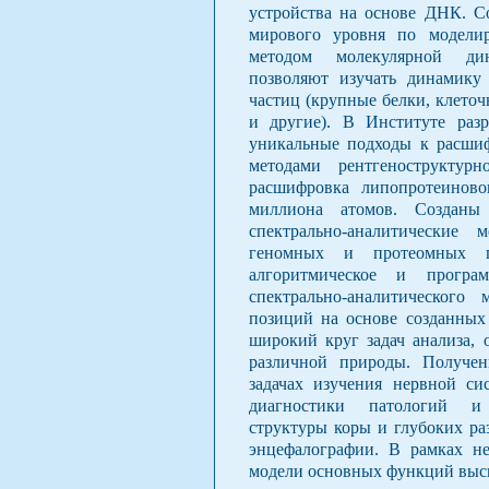
устройства на основе ДНК. С
мирового уровня по модели
методом молекулярной ди
позволяют изучать динамику
частиц (крупные белки, клето
и другие). В Институте раз
уникальные подходы к расши
методами рентгеноструктурн
расшифровка липопротеиново
миллиона атомов. Созданы
спектрально-аналитические
геномных и протеомных пос
алгоритмическое и програ
спектрально-аналитического
позиций на основе созданных
широкий круг задач анализа, 
различной природы. Получен
задачах изучения нервной си
диагностики патологий и
структуры коры и глубоких ра
энцефалографии. В рамках не
модели основных функций высш