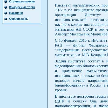
Страницы памяти
Институт математических про
Конкурсные торги
1972 г. по инициативе през
Вакансии
организации Институт 
Сервер, сеть
исследовательский вычисли
научного коллектива составил
математики АН СССР, в том ч
Альберт Макарьевич Молчанов
C 15 февраля 2016 г. Институ
РАН — филиал Федеральног
"Федеральный исследователь
математики им. М.В. Келдыша 
Задачи института состоят в 
моделированию биологических 
и применение математиче
исследованиях, а также по би
положил начало направлен
биоинформатика» в России, а 
уровня.
В институте построена теория 
(ДНК и белках). Она являе
нанобиоэлектроники, и позво