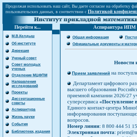
Продолжая использовать наш сайт, Вы даете согласие на обработку фа
Политикой конфиден
пользовательских данных, в соответствии с
Перейти к...
Аспирантура ИПМ 
М.В.Келдыш
Общая информация
Посту
Об институте
Официальные документы и матер
Дирекция
Ученый cовет
Новости 
Совет молодых
ученых
на поступле
Прием заявлений
Отделение МЦФПМ
Направления
Департамент цифрового разв
исследований
высшего образования Российс
Проекты
приемной кампании 2026/27 у
Диссертационные
суперсервиса
«Поступление в
советы
Единого контакт-центра Мино
Аспирантура
информирования поступающих
Жизнь науки
вопросов.
События
Номер линии
: 8 800 444 51 1
Библиотеки, издания
Электронная почта
: priem@m